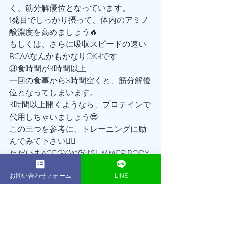
く、筋分解優位となっています。
1発目でしっかり摂って、体内のアミノ
酸濃度を高めましょう🔥
もしくは、さらに吸収スピードの速い
BCAAなんかもかなりOKdです
③食時間が3時間以上
一回の食事から3時間空くと、筋分解優
位となってしまいます。
3時間以上開くようなら、プロテインで
代用しちゃいましょう😎
この三つを参考に、トレーニングに励
んでみて下さい🙇‍♂️ 
ただいまACEGYMではSUMMER BODY
キャンペーンを実施中‼️
お問い合わせフォーム
LINE
通常168,000円の16回プランが今ならな
んと114,300円でのご案内となります👍
さらにさらに！！
無料体験も大好評につき、初回体験セ
ッション無料継続！＆体験当日のご入