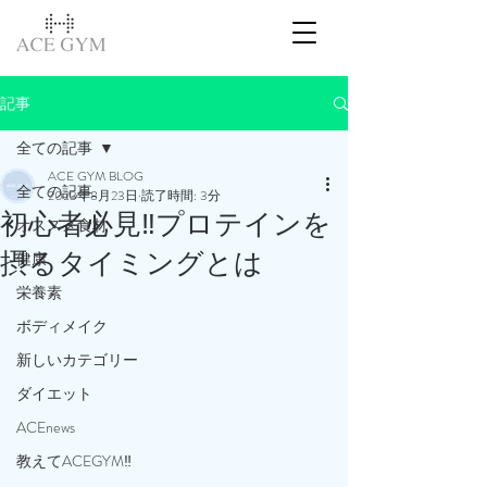
記事
全ての記事
ACE GYM BLOG
全ての記事
2023年8月23日
読了時間: 3分
初心者必見‼️プロテインを
オススメ食材
摂るタイミングとは
健康
栄養素
ボディメイク
新しいカテゴリー
ダイエット
ACEnews
教えてACEGYM‼️