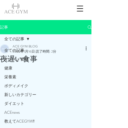
記事
全ての記事
ACE GYM BLOG
全ての記事
2025年1月16日
読了時間: 2分
夜遅い食事
オススメ食材
健康
栄養素
ボディメイク
新しいカテゴリー
ダイエット
ACEnews
教えてACEGYM‼️