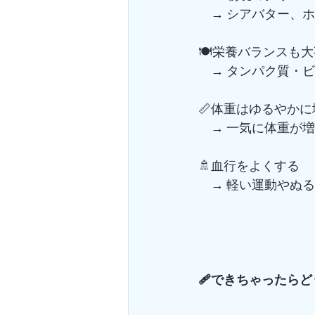
　→ シアバター、
🍽️栄養バランスも
　→ タンパク質・
📏体重はゆるやか
　→ 一気に体重が
🚿血行をよくする
　→ 軽い運動やぬる
🩹できちゃったら