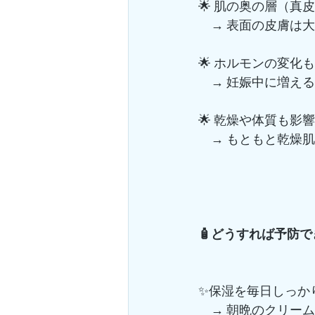
🌟 肌の奥の層（真
　→ 表面の皮膚は
🌟 ホルモンの変化
　→ 妊娠中に増え
🌟 乾燥や体質も影響
　→ もともと乾燥
🧴どうすれば予防
✨保湿を毎日しっか
　→ 朝晩のクリーム