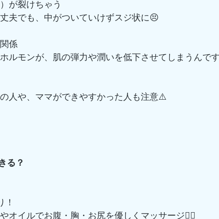
皮）が裂けちゃう
大丈夫でも、中がついていけずスジ状に😣
も関係
るホルモンが、肌の弾力や潤いを低下させてしまうんです
肌の人や、ママができやすかった人も注意⚠️
できる？
り！
やオイルでお腹・胸・お尻を優しくマッサージ💆‍♀️