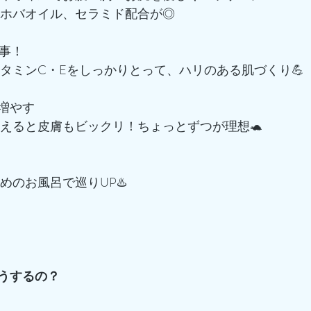
ホホバオイル、セラミド配合が◎
大事！
ビタミンC・Eをしっかりとって、ハリのある肌づくり💪
に増やす
増えると皮膚もビックリ！ちょっとずつが理想🐢
めのお風呂で巡りUP♨️
どうするの？