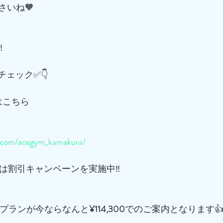
さいね🧡
️
チェック✅👇
はこちら
m.com/acegym_kamakura/
は割引キャンペーンを実施中‼️
プランが今ならなんと
¥114,300
でのご案内となります