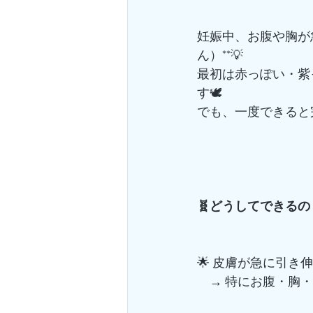
妊娠中、お腹や胸が
ん）**💡
最初は赤っぽい・紫
す🕊️
でも、一度できると
🧬どうしてできるの
🌟 皮膚が急に引き
　→ 特にお腹・胸