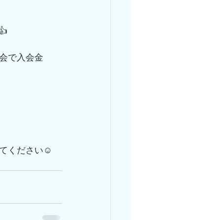
👍
会で入会金
てください☺️