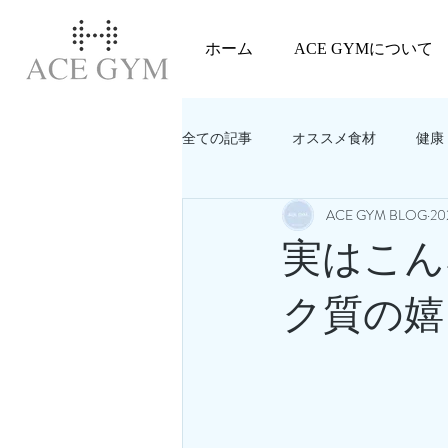
ホーム
ACE GYMについて
全ての記事
オススメ食材
健康
ACE GYM BLOG
2
教えてACEGYM‼️
美容
実はこん
ク質の嬉