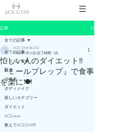
記事
全ての記事
ACE GYM BLOG
全ての記事
2024年1月16日
読了時間: 3分
忙しい人のダイエット‼️
オススメ食材
『ミールプレップ』で食事
健康
栄養素
を楽に🍽
ボディメイク
新しいカテゴリー
ダイエット
ACEnews
教えてACEGYM‼️