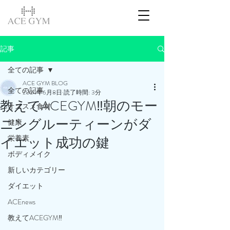
記事
全ての記事
ACE GYM BLOG
全ての記事
2024年6月8日
読了時間: 3分
教えてACEGYM‼️朝のモー
オススメ食材
ニングルーティーンがダ
健康
栄養素
イエット成功の鍵
ボディメイク
新しいカテゴリー
ダイエット
ACEnews
教えてACEGYM‼️