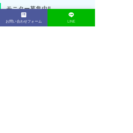
モニター募集中‼️
お問い合わせフォーム
LINE
詳細はInstagramにてチェック✅👇
ACEGYM Instagram はこちら
ただいまACEGYMでは割引キャンペー
ンを実施中‼️
通常168,000円の16回プランが今ならな
んと114,300円でのご案内となります👍
さらにさらに！！
無料体験も大好評につき、初回体験セ
ッション無料継続！＆体験当日のご入
会で入会金¥30,000が¥0に！