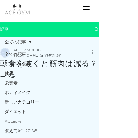
記事
全ての記事
ACE GYM BLOG
全ての記事
2025年10月9日
読了時間: 2分
朝食を抜くと筋肉は減る？
オススメ食材
🍳💪
健康
栄養素
ボディメイク
新しいカテゴリー
ダイエット
ACEnews
教えてACEGYM‼️