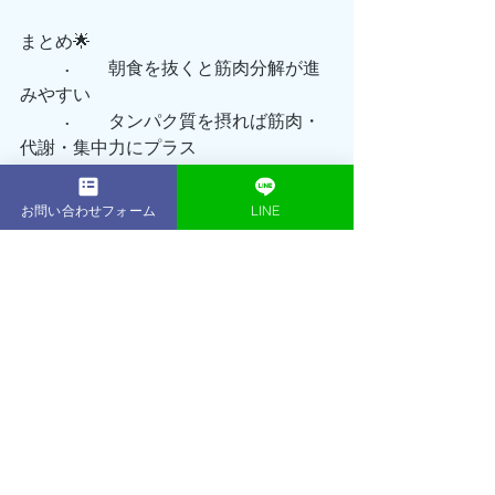
まとめ🌟
	•	朝食を抜くと筋肉分解が進
みやすい
	•	タンパク質を摂れば筋肉・
代謝・集中力にプラス
	•	無理なら軽食やプロテイン
で代用もアリ！
お問い合わせフォーム
LINE
筋肉を守るには「朝のひと口」がカギ
ですよ😊
最新記事
すべて表示