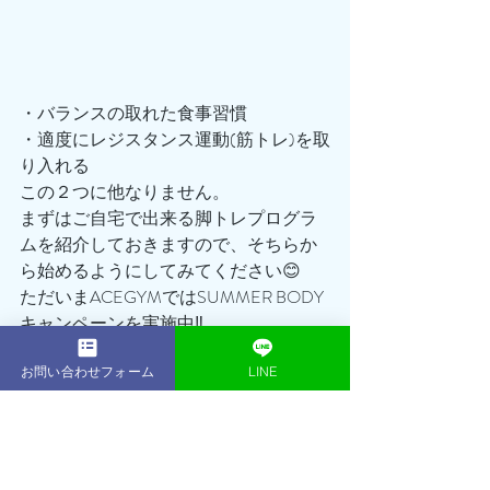
・バランスの取れた食事習慣
・適度にレジスタンス運動(筋トレ)を取
り入れる
この２つに他なりません。
まずはご自宅で出来る脚トレプログラ
ムを紹介しておきますので、そちらか
ら始めるようにしてみてください😊
ただいまACEGYMではSUMMER BODY
キャンペーンを実施中‼️
通常168,000円の16回プランが今ならな
んと114,300円でのご案内となります👍
お問い合わせフォーム
LINE
ぜひこの機会を逃すことなく、まずは
無料体験トレーニングに足を運んでみ
てください☺️
鎌倉パーソナルジムACEGYM トレーナ