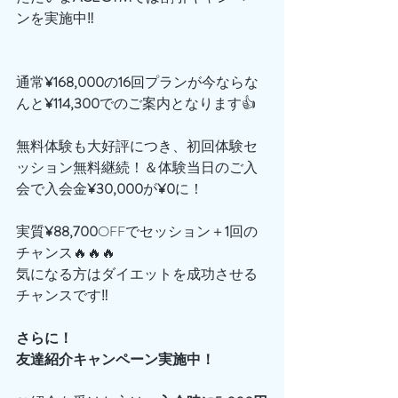
ンを実施中‼️
通常
¥168,000
の
16
回プランが今ならな
んと
¥114,300
でのご案内となります👍
無料体験も大好評につき、初回体験セ
ッション無料継続！＆体験当日のご入
会で入会金
¥30,000
が
¥0
に！
実質
¥88,700
OFFでセッション＋
1
回の
チャンス🔥🔥🔥
気になる方はダイエットを成功させる
チャンスです‼️
さらに！
友達紹介キャンペーン実施中！