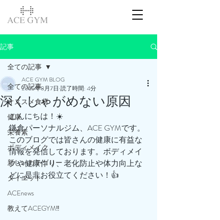
記事
全ての記事
ACE GYM BLOG
全ての記事
2025年8月7日
読了時間: 4分
深くしゃがめない原因
オススメ食材
こんにちは！☀️
健康
鎌倉パーソナルジム、ACE GYMです。
栄養素
このブログでは皆さんの健康に有益な
ボディメイク
情報を発信しております。ボディメイ
新しいカテゴリー
クや健康作り、老化防止や体力向上な
どに是非お役立てください！👍
ダイエット
ACEnews
教えてACEGYM‼️