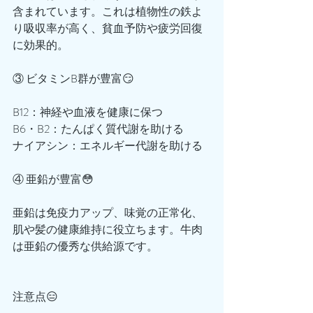
含まれています。これは植物性の鉄よ
り吸収率が高く、貧血予防や疲労回復
に効果的。
③ ビタミンB群が豊富😏
B12：神経や血液を健康に保つ
B6・B2：たんぱく質代謝を助ける
ナイアシン：エネルギー代謝を助ける
④ 亜鉛が豊富😳
亜鉛は免疫力アップ、味覚の正常化、
肌や髪の健康維持に役立ちます。牛肉
は亜鉛の優秀な供給源です。
注意点😑