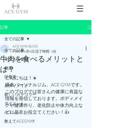
記事
全ての記事
ACE GYM BLOG
全ての記事
2025年6月6日
読了時間: 3分
牛肉を食べるメリットと
オススメ食材
は？
健康
栄養素
こんにちは！☀️
鎌倉パーソナルジム、ACE GYMです。
ボディメイク
このブログでは皆さんの健康に有益な
新しいカテゴリー
情報を発信しております。ボディメイ
ダイエット
クや健康作り、老化防止や体力向上な
どに是非お役立てください！👍
ACEnews
教えてACEGYM‼️