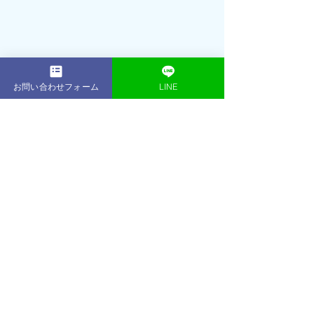
お問い合わせフォーム
LINE
2001年： 16歳でプロテニスプレーヤー
（朝日生命所属）として活躍引退後、
プロテニスプレーヤー育成コースのフ
ィジカルトレーナーとして数多くのプ
ロを輩出2013年：東京・表参道に
ACE 
GYM
をオープントレーニング初心者か
らアスリート、著名人、ボディコンテ
スト優勝者など、延べ1,000名以上のト
レーニング指導を行う2014年：ベスト
ボディジャパン東京大会 優勝・日本大
会 優勝2019年：
ACE GYM
鎌倉店をオー
プン