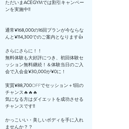
ただいま
ACEGYM
では割引キャンペー
ンを実施中‼️
通常
¥168,000
の
16
回プランが今ならな
んと
¥114,300
でのご案内となります👍
さらにさらに！！
無料体験も大好評につき、初回体験セ
ッション無料継続！＆体験当日のご入
会で入会金
¥30,000
が
¥0
に！
実質
¥88,700
OFFでセッション＋
1
回の
チャンス🔥🔥🔥
気になる方はダイエットを成功させる
チャンスです‼️
かっこいい・美しいボディを手に入れ
ませんか？？