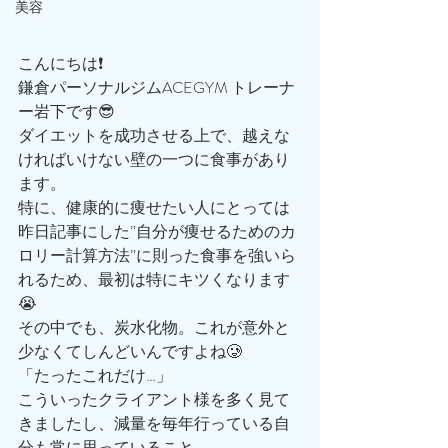
美容
こんにちは❗️
鎌倉パーソナルジムACEGYM トレーナ
ー岩下です😎
ダイエットを成功させる上で、越えな
ければいけない壁の一つに食事があり
ます。
特に、健康的に痩せたい人にとっては
昨日記事にした”自分が痩せるためのカ
ロリー計算方法”に則った食事を強いら
れるため、最初は特にキツくなります
😭
その中でも、炭水化物。これが意外と
少なくてしんどいんですよね🥲
「たったこれだけ…」
こういったクライアント様を多く見て
きましたし、減量を毎年行っている自
分も常に思っていること。