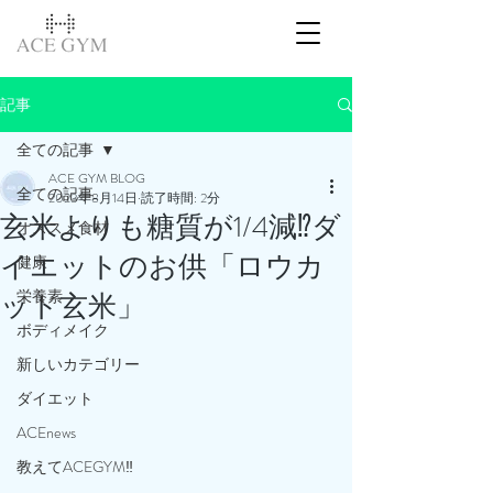
記事
全ての記事
ACE GYM BLOG
全ての記事
2023年8月14日
読了時間: 2分
玄米よりも糖質が1/4減⁉️ダ
オススメ食材
イエットのお供「ロウカ
健康
栄養素
ット玄米」
ボディメイク
新しいカテゴリー
ダイエット
ACEnews
教えてACEGYM‼️