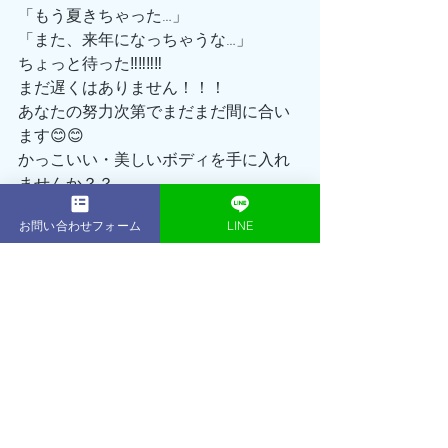
「もう夏きちゃった…」
「また、来年になっちゃうな…」
ちょっと待った‼️‼️‼️‼️
まだ遅くはありません！！！
あなたの努力次第でまだまだ間に合い
ます😊😊
かっこいい・美しいボディを手に入れ
ませんか？？
ぜひこの機会を逃すことなく、まずは
お問い合わせフォーム
LINE
無料体験トレーニングに足を運んでみ
てください☺️
鎌倉パーソナルジムACEGYM トレーナ
ー:岩下