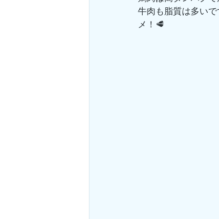
牛肉も脂質は多いで
メ！🥩