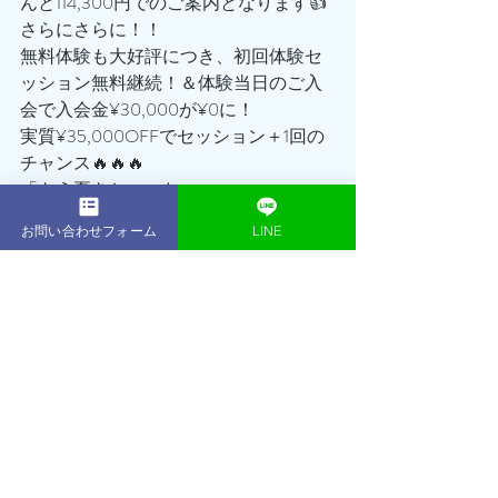
んと114,300円でのご案内となります👍
さらにさらに！！
無料体験も大好評につき、初回体験セ
ッション無料継続！＆体験当日のご入
会で入会金¥30,000が¥0に！
実質¥35,000OFFでセッション＋1回の
チャンス🔥🔥🔥
「もう夏きちゃった…」
「また、来年になっちゃうな…」
お問い合わせフォーム
LINE
ちょっと待った‼️‼️‼️‼️
まだ遅くはありません！！！
あなたの努力次第でまだまだ間に合い
ます😊😊
かっこいい・美しいボディを手に入れ
ませんか？？
ぜひこの機会を逃すことなく、まずは
無料体験トレーニングに足を運んでみ
てください☺️
鎌倉パーソナルジムACEGYM トレーナ