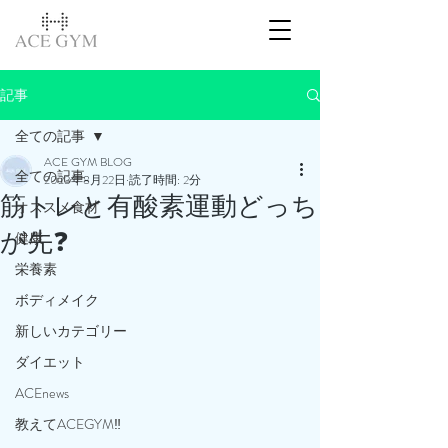
記事
全ての記事
ACE GYM BLOG
全ての記事
2023年8月22日
読了時間: 2分
筋トレと有酸素運動どっち
オススメ食材
が先❓
健康
栄養素
ボディメイク
新しいカテゴリー
ダイエット
ACEnews
教えてACEGYM‼️