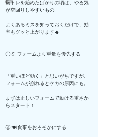
筋トレを始めたばかりの頃は、やる気
美容
が空回りしやすいもの。
よくあるミスを知っておくだけで、効
率もグッと上がります🔥
① 💪 フォームより重量を優先する
「重いほど効く」と思いがちですが、
フォームが崩れるとケガの原因にも。
まずは正しいフォームで動ける重さか
らスタート！
② 🍽️ 食事をおろそかにする