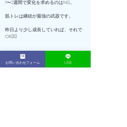
1〜2週間で変化を求めるのはNG。
筋トレは継続が最強の武器です。
昨日より少し成長していれば、それで
OK🙆‍♂️
筋トレは「正しく動く・しっかり食べ
お問い合わせフォーム
LINE
る・ちゃんと休む」が基本！
焦らずコツコツ続けることが、最高の
近道です💪🔥