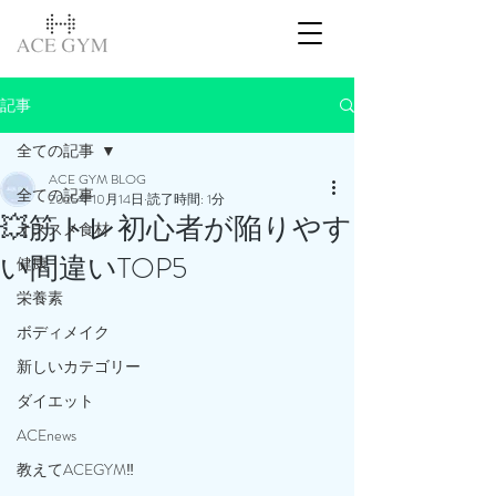
記事
全ての記事
ACE GYM BLOG
全ての記事
2025年10月14日
読了時間: 1分
💥筋トレ初心者が陥りやす
オススメ食材
い間違いTOP5
健康
栄養素
ボディメイク
新しいカテゴリー
ダイエット
ACEnews
教えてACEGYM‼️