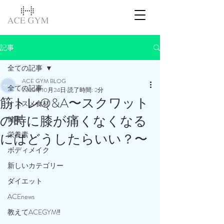
記事
全ての記事
ACE GYM BLOG
全ての記事
2023年10月24日
読了時間: 2分
筋トレQ&A〜スクワット
オススメ食材
の時に膝が痛くなくなる
健康
栄養素
にはどうしたらいい？〜
ボディメイク
新しいカテゴリー
ダイエット
ACEnews
教えてACEGYM‼️