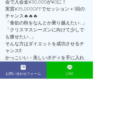
会で入会金¥30,000が¥0に！
実質¥35,000OFFでセッション＋1回の
チャンス🔥🔥🔥
「食欲の秋をなんとか乗り越えたい…」
「クリスマスシーズンに向けて少しで
も痩せたい…」
そんな方はダイエットを成功させるチ
ャンス‼️
かっこいい・美しいボディを手に入れ
ませんか？？
ぜひこの機会を逃すことなく、まずは
お問い合わせフォーム
LINE
無料体験トレーニングに足を運んでみ
てください☺️
鎌倉パーソナルジムACEGYM トレーナ
ー:岩下