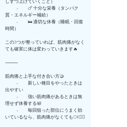
しずつ上げていくこと）
	•	🍗 十分な栄養（タンパク
質・エネルギー補給）
	•	🛌 適切な休養（睡眠・回復
時間）
この3つが整っていれば、筋肉痛がなく
ても確実に体は変わっていきます🔥
⸻
筋肉痛と上手な付き合い方🤝
	•	新しい種目をやったときは
出やすい
	•	強い筋肉痛があるときは無
理せず休養する🛀
	•	毎回狙った部位にうまく効
いているなら、筋肉痛がなくてもOK🙆‍♀️