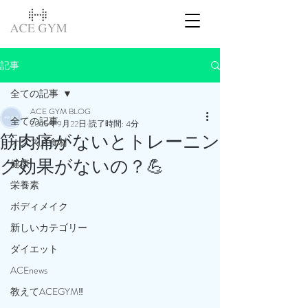
記事
全ての記事
ACE GYM BLOG
全ての記事
2025年9月22日
読了時間: 4分
筋肉痛がないとトレーニン
オススメ食材
グ効果がないの？💪
健康
栄養素
ボディメイク
新しいカテゴリー
ダイエット
ACEnews
教えてACEGYM‼️