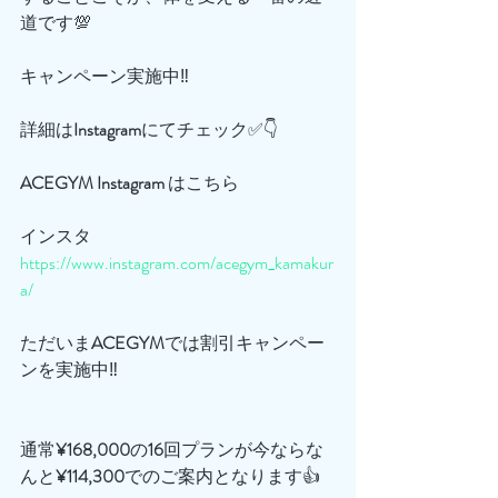
道です💯
キャンペーン実施中‼️
詳細は
Instagram
にてチェック✅👇
ACEGYM
Instagram
 はこちら
インスタ
https://www.instagram.com/acegym_kamakur
a/
ただいま
ACEGYM
では割引キャンペー
ンを実施中‼️
通常
¥168,000
の
16
回プランが今ならな
んと
¥114,300
でのご案内となります👍