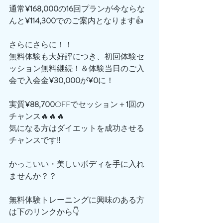
通常
¥168,000
の
16
回プランが今ならな
んと
¥114,300
でのご案内となります👍
さらにさらに！！
無料体験も大好評につき、初回体験セ
ッション無料継続！＆体験当日のご入
会で入会金
¥30,000
が
¥0
に！
実質
¥88,700
OFFでセッション＋
1
回の
チャンス🔥🔥🔥
気になる方はダイエットを成功させる
チャンスです‼️
かっこいい・美しいボディを手に入れ
ませんか？？
無料体験トレーニングに興味のある方
は下のリンクから👇