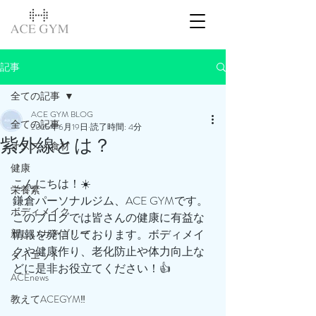
記事
全ての記事
ACE GYM BLOG
全ての記事
2025年6月19日
読了時間: 4分
紫外線とは？
オススメ食材
健康
こんにちは！☀️
栄養素
鎌倉パーソナルジム、ACE GYMです。
ボディメイク
このブログでは皆さんの健康に有益な
新しいカテゴリー
情報を発信しております。ボディメイ
クや健康作り、老化防止や体力向上な
ダイエット
どに是非お役立てください！👍
ACEnews
教えてACEGYM‼️