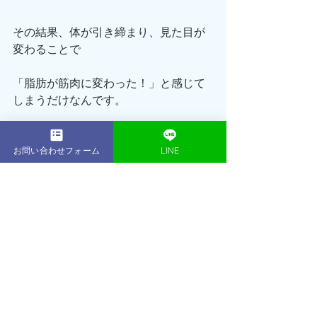
その結果、体が引き締まり、見た目が
変わることで
「脂肪が筋肉に変わった！」と感じて
しまうだけなんです。
実際には、脂肪が減り、筋肉が増えた
だけ。
お問い合わせフォーム
LINE
つまり、“入れ替わったように見えてい
る”だけです👀
最新記事
すべて表示