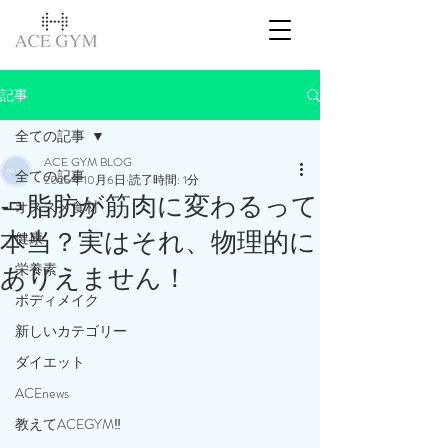
記事
全ての記事
ACE GYM BLOG
全ての記事
2025年10月6日
読了時間: 1分
🧈脂肪が筋肉に変わるって
オススメ食材
本当？実はそれ、物理的に
健康
栄養素
ありえません！
ボディメイク
新しいカテゴリー
ダイエット
ACEnews
教えてACEGYM‼️