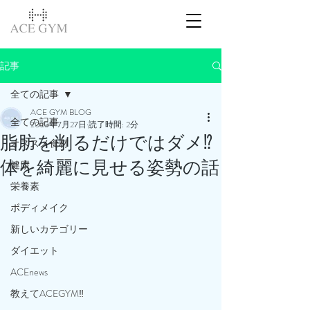
記事
全ての記事
ACE GYM BLOG
全ての記事
2023年7月27日
読了時間: 2分
脂肪を削るだけではダメ⁉️
オススメ食材
体を綺麗に見せる姿勢の話
健康
栄養素
ボディメイク
新しいカテゴリー
ダイエット
ACEnews
教えてACEGYM‼️