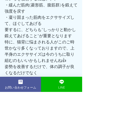
・緩んだ筋肉(菱形筋、腹筋群)を鍛えて
強度を戻す
・凝り固まった筋肉をエクササイズし
て、ほぐしてあげる
要するに、どちらも”しっかりと動かし
鍛えてあげること”が重要となります
特に、猫背に悩まされる人がこのご時
世かなり多くなっておりますので、上
半身のエクササイズは今のうちに取り
組むのもいいかもしれませんね👍
姿勢を改善するだけで、体の調子が良
くなるだけでなく
見た目や雰囲気もまるで別人のように
変わります☝️
お問い合わせフォーム
LINE
ダイエットでメリハリのある体を手に
入れたら、その体を綺麗に見せれる雰
囲気の漂う姿勢を意識してみてくださ
い🔥🔥