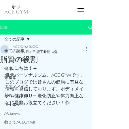
記事
全ての記事
ACE GYM BLOG
全ての記事
2025年7月31日
読了時間: 4分
脂質の役割
オススメ食材
こんにちは！☀️
健康
鎌倉パーソナルジム、ACE GYMです。
栄養素
このブログでは皆さんの健康に有益な
ボディメイク
情報を発信しております。ボディメイ
新しいカテゴリー
クや健康作り、老化防止や体力向上な
どに是非お役立てください！👍
ダイエット
ACEnews
教えてACEGYM‼️