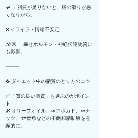
🚽 → 脂質が足りないと、腸の滑りが悪
くなりがち。
❌ イライラ・情緒不安定
😤 😢 → 幸せホルモン・神経伝達物質に
も影響。
⸻
🍀 ダイエット中の脂質のとり方のコツ
✅ 「質の良い脂質」を選ぶのがポイン
ト！
🌿 オリーブオイル、🥑アボカド、🥜ナ
ッツ、🐟青魚などの不飽和脂肪酸を意
識的に。