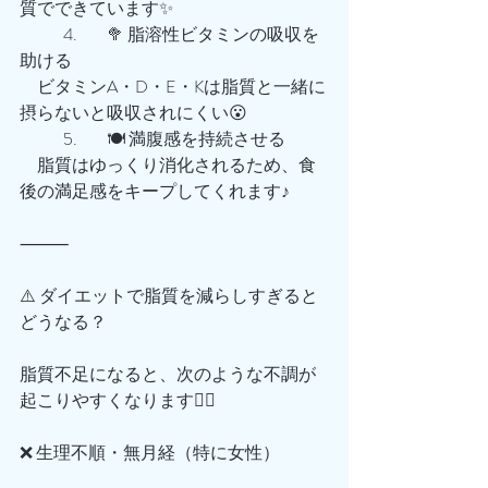
質でできています✨
	4.	🥦 脂溶性ビタミンの吸収を
助ける
　ビタミンA・D・E・Kは脂質と一緒に
摂らないと吸収されにくい😮
	5.	🍽️ 満腹感を持続させる
　脂質はゆっくり消化されるため、食
後の満足感をキープしてくれます♪
⸻
⚠️ ダイエットで脂質を減らしすぎると
どうなる？
脂質不足になると、次のような不調が
起こりやすくなります😵‍💫
❌ 生理不順・無月経（特に女性）