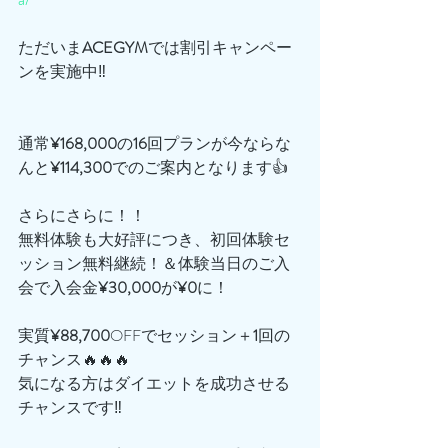
ただいま
ACEGYM
では割引キャンペー
ンを実施中‼️
通常
¥168,000
の
16
回プランが今ならな
んと
¥114,300
でのご案内となります👍
さらにさらに！！
無料体験も大好評につき、初回体験セ
ッション無料継続！＆体験当日のご入
会で入会金
¥30,000
が
¥0
に！
実質
¥88,700
OFFでセッション＋
1
回の
チャンス🔥🔥🔥
気になる方はダイエットを成功させる
チャンスです‼️