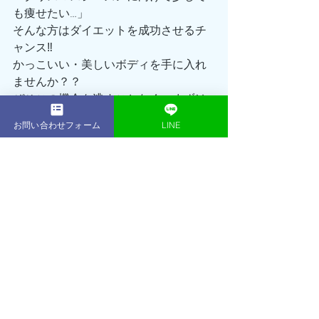
も痩せたい…」
そんな方はダイエットを成功させるチ
ャンス‼️
かっこいい・美しいボディを手に入れ
ませんか？？
ぜひこの機会を逃すことなく、まずは
無料体験トレーニングに足を運んでみ
お問い合わせフォーム
LINE
てください☺️
鎌倉パーソナルジムACEGYM トレーナ
ー:岩下
最新記事
すべて表示