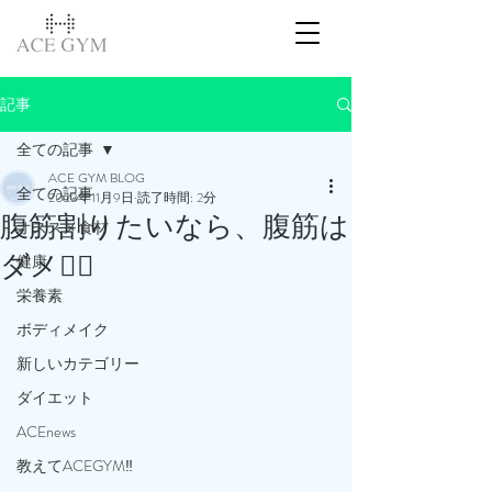
記事
全ての記事
ACE GYM BLOG
全ての記事
2023年11月9日
読了時間: 2分
腹筋割りたいなら、腹筋は
オススメ食材
ダメ🙅‍♂️
健康
栄養素
ボディメイク
新しいカテゴリー
ダイエット
ACEnews
教えてACEGYM‼️