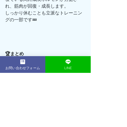
れ、筋肉が回復・成長します。
しっかり休むことも立派なトレーニン
グの一部です💤
🏆まとめ
お問い合わせフォーム
LINE
自重トレーニングは、器具がなくても
自分の体ひとつで始められる最強の筋
トレ方法。
コツは「限界まで追い込む」「負荷を
少しずつ上げる」「食事と休養を大事
にする」の3つだけ。
継続していけば、体は必ず変わってい