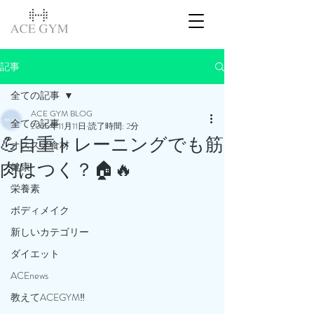
記事
全ての記事
ACE GYM BLOG
全ての記事
2025年11月11日
読了時間: 2分
💪自重トレーニングでも筋
オススメ食材
肉はつく？🏠🔥
健康
栄養素
ボディメイク
新しいカテゴリー
ダイエット
ACEnews
教えてACEGYM‼️