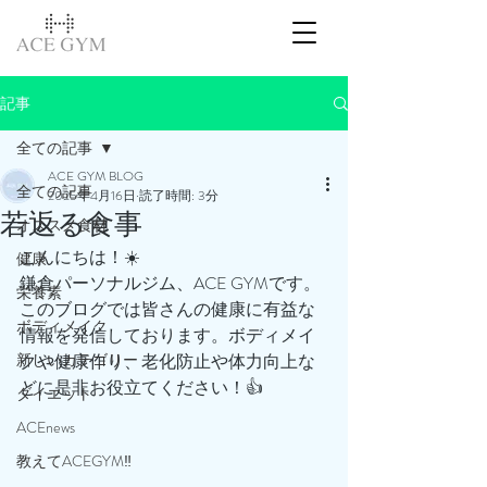
記事
全ての記事
ACE GYM BLOG
全ての記事
2025年4月16日
読了時間: 3分
若返る食事
オススメ食材
こんにちは！☀️
健康
鎌倉パーソナルジム、ACE GYMです。
栄養素
このブログでは皆さんの健康に有益な
ボディメイク
情報を発信しております。ボディメイ
新しいカテゴリー
クや健康作り、老化防止や体力向上な
どに是非お役立てください！👍
ダイエット
ACEnews
教えてACEGYM‼️