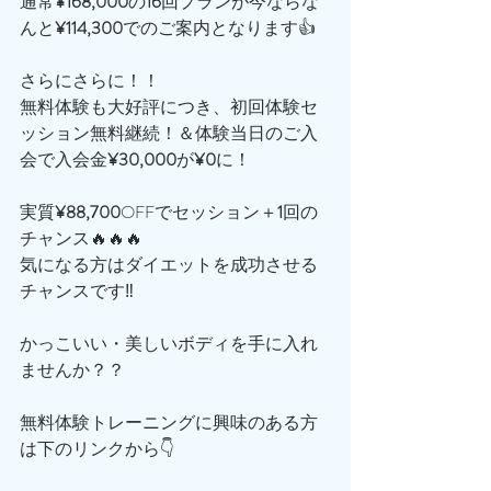
通常
¥168,000
の
16
回プランが今ならな
んと
¥114,300
でのご案内となります👍
さらにさらに！！
無料体験も大好評につき、初回体験セ
ッション無料継続！＆体験当日のご入
会で入会金
¥30,000
が
¥0
に！
実質
¥88,700
OFFでセッション＋
1
回の
チャンス🔥🔥🔥
気になる方はダイエットを成功させる
チャンスです‼️
かっこいい・美しいボディを手に入れ
ませんか？？
無料体験トレーニングに興味のある方
は下のリンクから👇