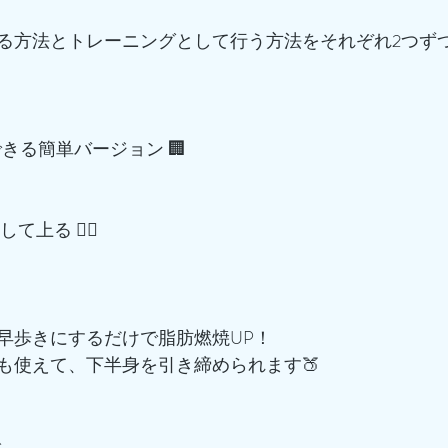
る方法とトレーニングとして行う方法をそれぞれ2つず
できる簡単バージョン 🏢
上る 🚶‍♂️
早歩きにするだけで脂肪燃焼UP！
も使えて、下半身を引き締められます🍑
️