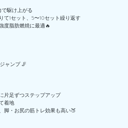
力で駆け上がる
て1セット、5〜10セット繰り返す
強度脂肪燃焼に最適🔥
ジャンプ 🦵
に片足ずつステップアップ
て着地
、脚・お尻の筋トレ効果も高い🍑