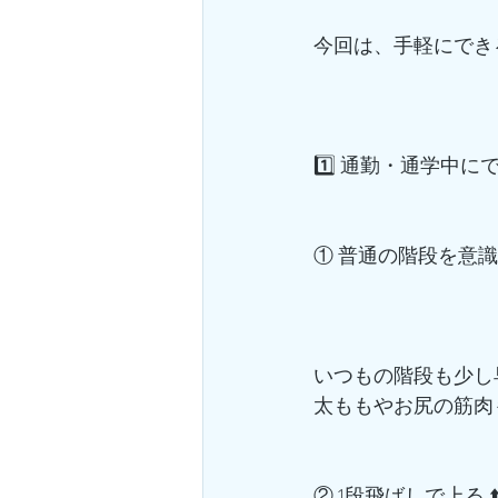
今回は、手軽にでき
1️⃣ 通勤・通学中に
① 普通の階段を意識して
いつもの階段も少し
太ももやお尻の筋肉
② 1段飛ばしで上る ⬆