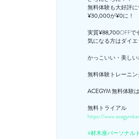
無料体験も大好評に
¥30,000
が
¥0
に！
実質
¥88,700
OFF
気になる方はダイエ
かっこいい・美しい
無料体験トレーニン
ACEGYM
 無料体験
無料トライアル
https://www.acegymkam
#材木座パーソナル