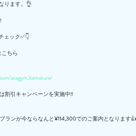
なります。👌
️
チェック✅👇
はこちら
m.com/acegym_kamakura/
は割引キャンペーンを実施中‼️
プランが今ならなんと
¥114,300
でのご案内となります