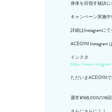
身体を目指す秘訣に
キャンペーン実施中‼
詳細は
Instagram
にて
ACEGYM
Instagram
 
インスタ
https://www.instagra
ただいま
ACEGYM
で
通常
¥168,000
の
16
回
さらにさらに！！