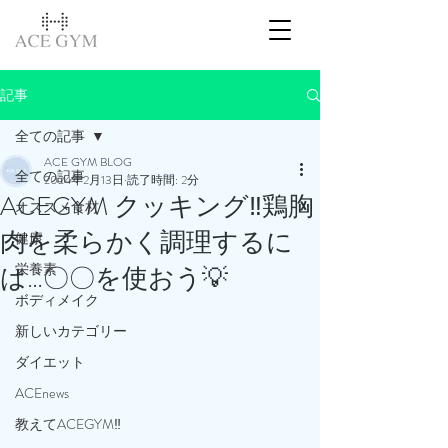
記事
全ての記事
ACE GYM BLOG
全ての記事
2024年2月13日
読了時間: 2分
ACEGYM クッキング‼️鶏胸
オススメ食材
肉を柔らかく調理するに
健康
栄養素
は…〇〇を使おう💡
ボディメイク
新しいカテゴリー
ダイエット
ACEnews
教えてACEGYM‼️