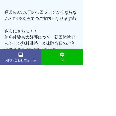
通常168,000円の16回プランが今ならな
んと114,300円でのご案内となります👍
さらにさらに！！
無料体験も大好評につき、初回体験セ
ッション無料継続！＆体験当日のご入
会で入会金¥30,000が¥0に！
お問い合わせフォーム
LINE
実質¥35,000OFFでセッション＋1回の
チャンス🔥🔥🔥
「正月太りを解消したい…」
「新年新たな自分に生まれ変わりた
い‼️」
そんな方はダイエットを成功させるチ
ャンス‼️