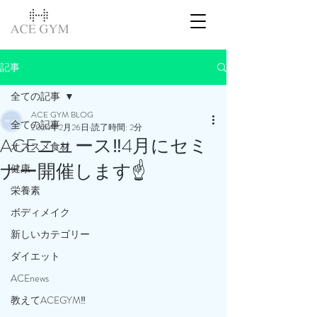
記事
全ての記事
ACE GYM BLOG
全ての記事
2024年2月26日
読了時間: 2分
ACEニュース‼️4月にセミ
オススメ食材
ナー開催します☝️
健康
栄養素
ボディメイク
新しいカテゴリー
ダイエット
ACEnews
教えてACEGYM‼️