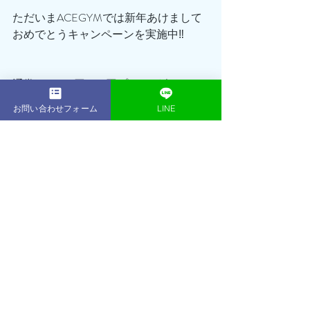
ただいまACEGYMでは新年あけまして
おめでとうキャンペーンを実施中‼️
通常168,000円の16回プランが今ならな
んと114,300円でのご案内となります👍
お問い合わせフォーム
LINE
さらにさらに！！
無料体験も大好評につき、初回体験セ
ッション無料継続！＆体験当日のご入
会で入会金¥30,000が¥0に！
実質¥35,000OFFでセッション＋1回の
チャンス🔥🔥🔥
「正月太りを解消したい…」
「新年新たな自分に生まれ変わりた
い‼️」