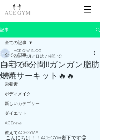
記事
全ての記事
ACE GYM BLOG
全ての記事
2024年2月24日
読了時間: 1分
自宅で5分間‼️ガンガン脂肪
オススメ食材
燃焼サーキット🔥🔥
健康
栄養素
ボディメイク
新しいカテゴリー
ダイエット
ACEnews
教えてACEGYM‼️
こんにちは！！ACEGYM岩下です😊