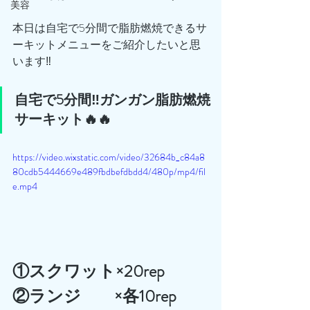
美容
本日は自宅で5分間で脂肪燃焼できるサ
ーキットメニューをご紹介したいと思
います‼️
自宅で5分間‼️ガンガン脂肪燃焼
サーキット🔥🔥
https://video.wixstatic.com/video/32684b_c84a8
80cdb5444669e489fbdbefdbdd4/480p/mp4/fil
e.mp4
①スクワット×20rep
②ランジ　　×各10rep