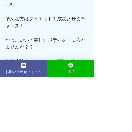
い‼️」
そんな方はダイエットを成功させるチ
ャンス‼️
かっこいい・美しいボディを手に入れ
ませんか？？
無料体験トレーニングに興味のある方
は下のリンクから👇
お問い合わせフォーム
LINE
ACEGYM 無料体験はこちら
鎌倉パーソナルジムACEGYM トレーナ
ー:岩下