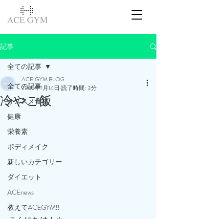
記事
全ての記事
ACE GYM BLOG
全ての記事
2025年1月14日
読了時間: 3分
冷やご飯
オススメ食材
健康
栄養素
ボディメイク
新しいカテゴリー
ダイエット
ACEnews
教えてACEGYM‼️