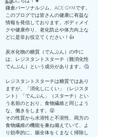
こんにちは！☀️
美容
鎌倉パーソナルジム、ACE GYMです。
このブログでは皆さんの健康に有益な
情報を発信しております。ボディメイ
クや健康作り、老化防止や体力向上な
どに是非お役立てください！👍
炭水化物の糖質（でんぷん）の中に
は、レジスタントスターチ（難消化性
でんぷん）という成分があります。🤔
レジスタントスターチは糖質ではあり
ますが、「消化しにくい」（レジスタ
ント）「でんぷん」（スターチ）とい
う名前のとおり、食物繊維と同じよう
な、働きをします。😲
その性質から水溶性と不溶性、両方の
食物繊維の機能を兼ね備えていて、よ
り効率的に、腸全体をくまなく掃除し