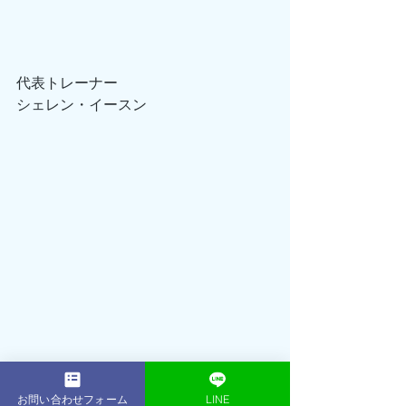
代表トレーナー
シェレン・イースン
2001年： 16歳でプロテニスプレーヤー
お問い合わせフォーム
LINE
（朝日生命所属）として活躍引退後、