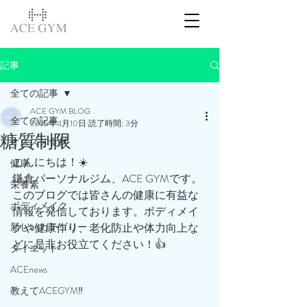
記事
全ての記事
ACE GYM BLOG
全ての記事
2025年4月10日
読了時間: 3分
糖質制限
オススメ食材
こんにちは！☀️
健康
鎌倉パーソナルジム、ACE GYMです。
栄養素
このブログでは皆さんの健康に有益な
ボディメイク
情報を発信しております。ボディメイ
新しいカテゴリー
クや健康作り、老化防止や体力向上な
どに是非お役立てください！👍
ダイエット
ACEnews
教えてACEGYM‼️