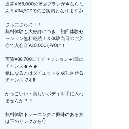
通常
¥168,000
の
16
回プランが今ならな
んと
¥114,300
でのご案内となります👍
さらにさらに！！
無料体験も大好評につき、初回体験セ
ッション無料継続！＆体験当日のご入
会で入会金
¥30,000
が
¥0
に！
実質
¥88,700
OFFでセッション＋
1
回の
チャンス🔥🔥🔥
気になる方はダイエットを成功させる
チャンスです‼️
かっこいい・美しいボディを手に入れ
ませんか？？
無料体験トレーニングに興味のある方
は下のリンクから👇