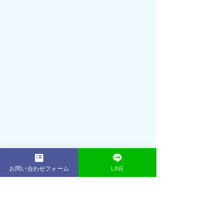
2001年： 16歳でプロテニスプレーヤー
（朝日生命所属）として活躍引退後、
お問い合わせフォーム
LINE
プロテニスプレーヤー育成コースのフ
ィジカルトレーナーとして数多くのプ
ロを輩出2013年：東京・表参道に
ACE 
GYM
をオープントレーニング初心者か