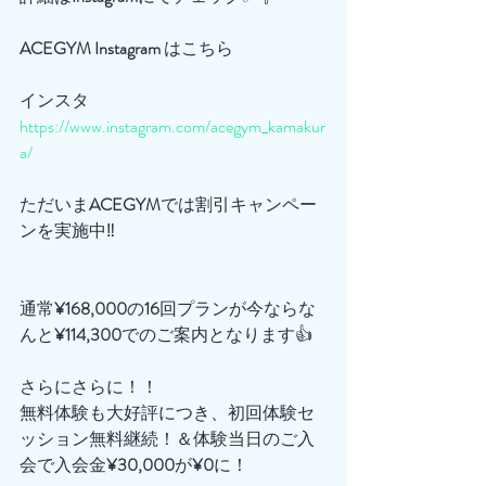
ACEGYM
Instagram
 はこちら
インスタ
https://www.instagram.com/acegym_kamakur
a/
ただいま
ACEGYM
では割引キャンペー
ンを実施中‼️
通常
¥168,000
の
16
回プランが今ならな
んと
¥114,300
でのご案内となります👍
さらにさらに！！
無料体験も大好評につき、初回体験セ
ッション無料継続！＆体験当日のご入
会で入会金
¥30,000
が
¥0
に！