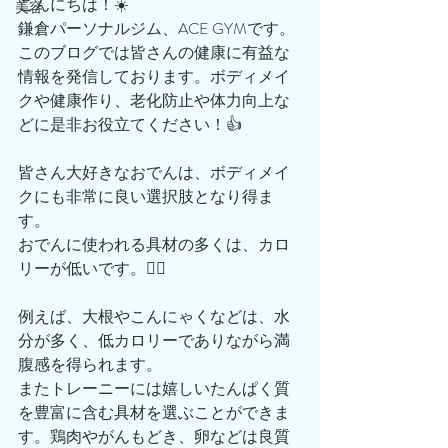
こんにちは！☀️
美容
鎌倉パーソナルジム、ACE GYMです。
このブログでは皆さんの健康に有益な
情報を発信しております。ボディメイ
クや健康作り、老化防止や体力向上な
どに是非お役立てください！👍
皆さん大好きなおでんは、ボディメイ
クにも非常に良い選択肢となり得ま
す。
おでんに使われる具材の多くは、カロ
リーが低いです。🙆‍♂️
例えば、大根やこんにゃくなどは、水
分が多く、低カロリーでありながら満
腹感を得られます。
またトレーニーには嬉しいたんぱく質
を豊富に含む具材を選ぶことができま
す。鶏肉やがんもどき、卵などは良質