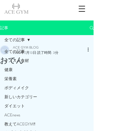
記事
全ての記事
ACE GYM BLOG
全ての記事
2025年2月13日
読了時間: 3分
おでん
オススメ食材
健康
栄養素
ボディメイク
新しいカテゴリー
ダイエット
ACEnews
教えてACEGYM‼️