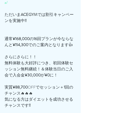
a/
ただいま
ACEGYM
では割引キャンペー
ンを実施中‼️
通常
¥168,000
の
16
回プランが今ならな
んと
¥114,300
でのご案内となります👍
さらにさらに！！
無料体験も大好評につき、初回体験セ
ッション無料継続！＆体験当日のご入
会で入会金
¥30,000
が
¥0
に！
実質
¥88,700
OFFでセッション＋
1
回の
チャンス🔥🔥🔥
気になる方はダイエットを成功させる
チャンスです‼️