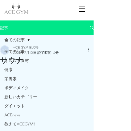
記事
全ての記事
ACE GYM BLOG
全ての記事
2025年7月10日
読了時間: 4分
サウナ
オススメ食材
健康
栄養素
ボディメイク
新しいカテゴリー
ダイエット
ACEnews
教えてACEGYM‼️