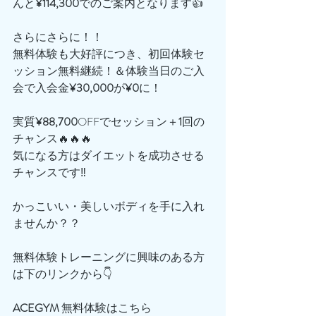
んと
¥114,300
でのご案内となります👍
さらにさらに！！
無料体験も大好評につき、初回体験セ
ッション無料継続！＆体験当日のご入
会で入会金
¥30,000
が
¥0
に！
実質
¥88,700
OFFでセッション＋
1
回の
チャンス🔥🔥🔥
気になる方はダイエットを成功させる
チャンスです‼️
かっこいい・美しいボディを手に入れ
ませんか？？
無料体験トレーニングに興味のある方
は下のリンクから👇
ACEGYM
 無料体験はこちら