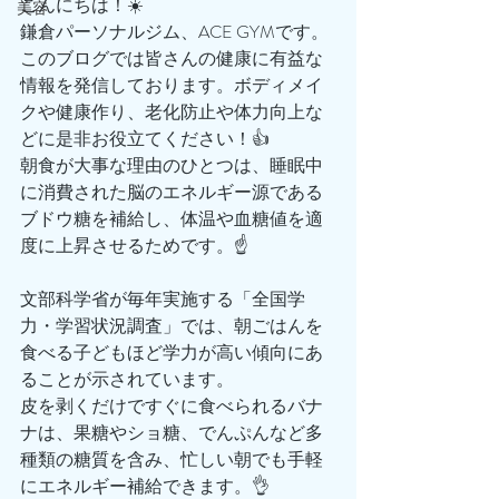
こんにちは！☀️
美容
鎌倉パーソナルジム、ACE GYMです。
このブログでは皆さんの健康に有益な
情報を発信しております。ボディメイ
クや健康作り、老化防止や体力向上な
どに是非お役立てください！👍
朝食が大事な理由のひとつは、睡眠中
に消費された脳のエネルギー源である
ブドウ糖を補給し、体温や血糖値を適
度に上昇させるためです。☝️
文部科学省が毎年実施する「全国学
力・学習状況調査」では、朝ごはんを
食べる子どもほど学力が高い傾向にあ
ることが示されています。
皮を剥くだけですぐに食べられるバナ
ナは、果糖やショ糖、でんぷんなど多
種類の糖質を含み、忙しい朝でも手軽
にエネルギー補給できます。👌