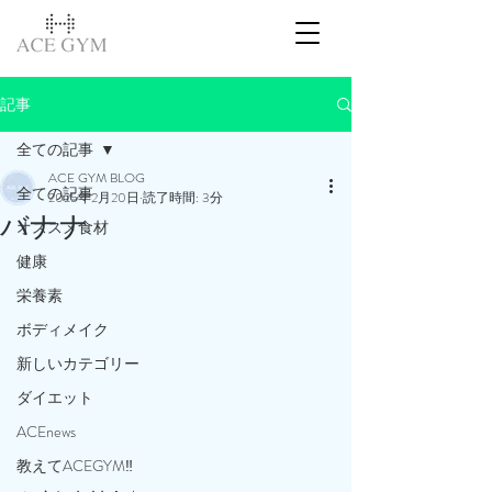
記事
全ての記事
ACE GYM BLOG
全ての記事
2025年2月20日
読了時間: 3分
バナナ
オススメ食材
健康
栄養素
ボディメイク
新しいカテゴリー
ダイエット
ACEnews
教えてACEGYM‼️