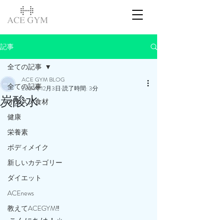
記事
全ての記事
ACE GYM BLOG
全ての記事
2024年12月3日
読了時間: 3分
炭酸水
オススメ食材
健康
栄養素
ボディメイク
新しいカテゴリー
ダイエット
ACEnews
教えてACEGYM‼️