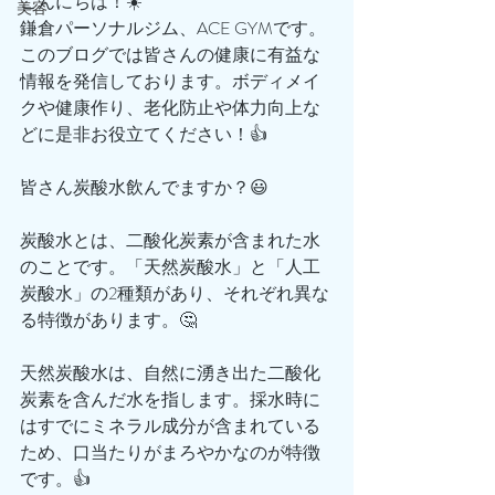
こんにちは！☀️
美容
鎌倉パーソナルジム、ACE GYMです。
このブログでは皆さんの健康に有益な
情報を発信しております。ボディメイ
クや健康作り、老化防止や体力向上な
どに是非お役立てください！👍
皆さん炭酸水飲んでますか？😃
炭酸水とは、二酸化炭素が含まれた水
のことです。「天然炭酸水」と「人工
炭酸水」の2種類があり、それぞれ異な
る特徴があります。🤔
天然炭酸水は、自然に湧き出た二酸化
炭素を含んだ水を指します。採水時に
はすでにミネラル成分が含まれている
ため、口当たりがまろやかなのが特徴
です。👍