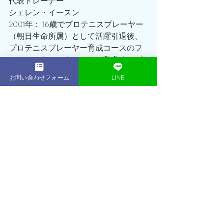
代表トレーナー
シェレン・イースン
2001年： 16歳でプロテニスプレーヤー
（朝日生命所属）として活躍引退後、
プロテニスプレーヤー育成コースのフ
ィジカルトレーナーとして数多くのプ
ロを輩出2013年：東京・表参道にACE 
お問い合わせフォーム
LINE
GYMをオープントレーニング初心者か
らアスリート、著名人、ボディコンテ
スト優勝者など、延べ1,000名以上のト
レーニング指導を行う2014年：ベスト
ボディジャパン東京大会 優勝・日本大
会 優勝2019年：ACE GYM鎌倉店をオー
プン
2021年：JBBF ALL JAPAN men’s physique 
5位
2024年：JBBF 神奈川フィットネス選手
権大会 men’s physique 優勝