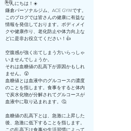
美容
こんにちは！☀️
鎌倉パーソナルジム、ACE GYMです。
このブログでは皆さんの健康に有益な
情報を発信しております。ボディメイ
クや健康作り、老化防止や体力向上な
どに是非お役立てください！👍
空腹感が強く出てしまう方いらっしゃ
いませんでしょうか。
それは血糖値の乱高下が原因かもしれ
ません。😲
血糖値とは血液中のグルコースの濃度
のことを指します。食事をすると体内
で炭水化物が分解されてグルコースが
血液中に取り込まれます。🤔
血糖値の乱高下とは、急激に上昇した
後、急激に低下することを指します。
この乱高下は食事や生活習慣によって