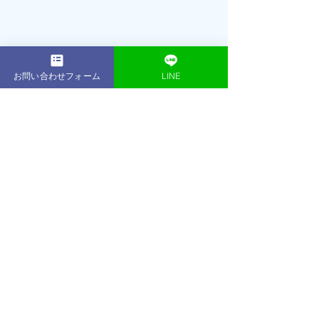
お問い合わせフォーム
LINE
2001年： 16歳でプロテニスプレーヤー
（朝日生命所属）として活躍引退後、
プロテニスプレーヤー育成コースのフ
ィジカルトレーナーとして数多くのプ
ロを輩出2013年：東京・表参道に
ACE 
GYM
をオープントレーニング初心者か
らアスリート、著名人、ボディコンテ
スト優勝者など、延べ1,000名以上のト
レーニング指導を行う2014年：ベスト
ボディジャパン東京大会 優勝・日本大
会 優勝2019年：
ACE GYM
鎌倉店をオー
プン
2021年：JBBF ALL JAPAN men’s physique 
5位