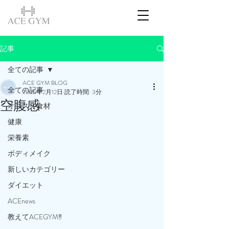
記事
全ての記事
ACE GYM BLOG
全ての記事
2025年2月12日
読了時間: 3分
空腹感
オススメ食材
健康
栄養素
ボディメイク
新しいカテゴリー
ダイエット
ACEnews
教えてACEGYM‼️