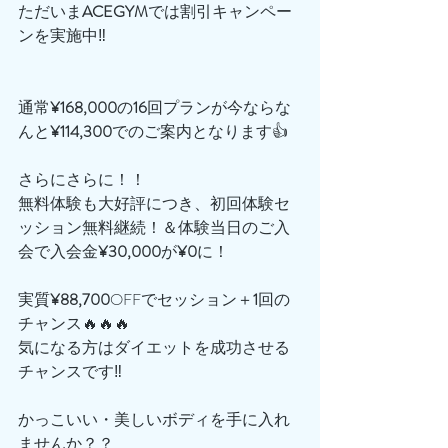
ただいま
ACEGYM
では割引キャンペー
ンを実施中‼️
通常
¥168,000
の
16
回プランが今ならな
んと
¥114,300
でのご案内となります👍
さらにさらに！！
無料体験も大好評につき、初回体験セ
ッション無料継続！＆体験当日のご入
会で入会金
¥30,000
が
¥0
に！
実質
¥88,700
OFFでセッション＋
1
回の
チャンス🔥🔥🔥
気になる方はダイエットを成功させる
チャンスです‼️
かっこいい・美しいボディを手に入れ
ませんか？？