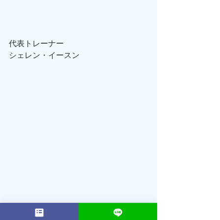
代表トレーナー
シェレン・イースン
2001年： 16歳でプロテニスプレーヤー