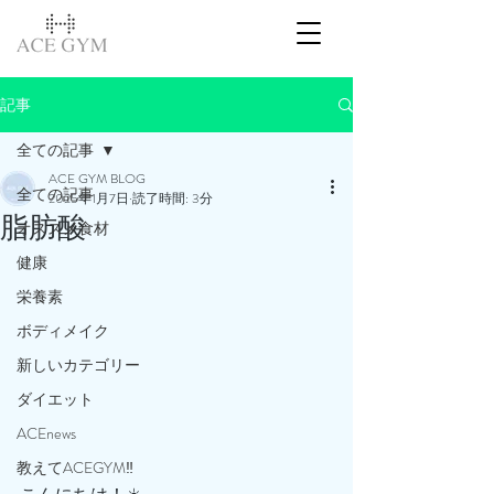
記事
全ての記事
ACE GYM BLOG
全ての記事
2025年1月7日
読了時間: 3分
脂肪酸
オススメ食材
健康
栄養素
ボディメイク
新しいカテゴリー
ダイエット
ACEnews
教えてACEGYM‼️