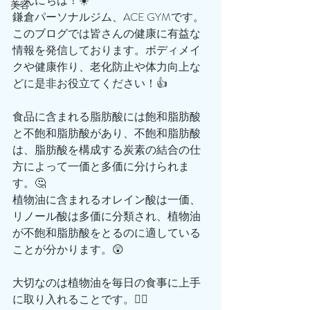
こんにちは！☀️
美容
鎌倉パーソナルジム、ACE GYMです。
このブログでは皆さんの健康に有益な
情報を発信しております。ボディメイ
クや健康作り、老化防止や体力向上な
どに是非お役立てください！👍
食品に含まれる脂肪酸には飽和脂肪酸
と不飽和脂肪酸があり、不飽和脂肪酸
は、脂肪酸を構成する炭素の結合の仕
方によって一価と多価に分けられま
す。🤔
植物油に含まれるオレイン酸は一価、
リノール酸は多価に分類され、植物油
が不飽和脂肪酸をとるのに適している
ことが分かります。😲
大切なのは植物油を毎日の食事に上手
に取り入れることです。🙆‍♂️