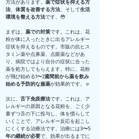
方法があります。
薬で症状を抑える方
法
、
体質を改善する方法
、そして
生活
環境を整える方法
です。😳
まずは、
薬での対策
です。これは、花
粉が体に入ったときに出るアレルギー
症状を抑えるものです。市販の抗ヒス
タミン薬や点鼻薬、点眼薬などがあ
り、病院ではより自分の症状に合った
薬を処方してもらえます。特に、花粉
が飛び始める
1〜2週間前から薬を飲み
始める予防的な服薬
が効果的です。🤛
次に、
舌下免疫療法
です。これは、ア
レルギーの原因となる花粉を、ごく少
量ずつ舌の下に投与し、体を慣らして
いくことで、アレルギー反応を起こし
にくくする治療法です。治療には
3〜5
年の継続が必要
で、効果が出るまでに