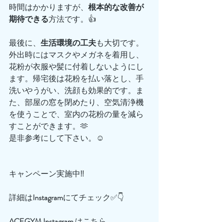
時間はかかりますが、
根本的な改善が
期待できる
方法です。👍
最後に、
生活環境の工夫
も大切です。
外出時にはマスクやメガネを着用し、
花粉が衣服や髪に付着しないようにし
ます。帰宅後は花粉を払い落とし、手
洗いやうがい、洗顔も効果的です。ま
た、部屋の窓を閉めたり、空気清浄機
を使うことで、室内の花粉の量を減ら
すことができます。🫶
是非参考にして下さい。☺️
キャンペーン実施中‼️
詳細は
Instagram
にてチェック✅👇
ACEGYM
Instagram
 はこちら