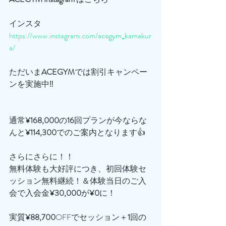
インスタ
https://www.instagram.com/acegym_kamakur
a/
ただいま
ACEGYM
では割引キャンペー
ンを実施中‼️
通常
¥168,000
の
16
回プランが今ならな
んと
¥114,300
でのご案内となります👍
さらにさらに！！
無料体験も大好評につき、初回体験セ
ッション無料継続！＆体験当日のご入
会で入会金
¥30,000
が
¥0
に！
実質
¥88,700
OFFでセッション＋
1
回の