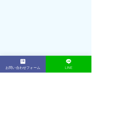
お問い合わせフォーム
LINE
2001年： 16歳でプロテニスプレーヤー
（朝日生命所属）として活躍引退後、
プロテニスプレーヤー育成コースのフ
ィジカルトレーナーとして数多くのプ
ロを輩出2013年：東京・表参道に
ACE 