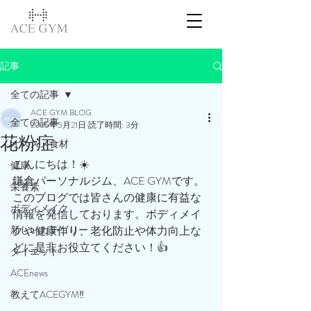
記事
全ての記事
ACE GYM BLOG
全ての記事
2025年5月21日
読了時間: 3分
花粉症
オススメ食材
こんにちは！☀️
健康
鎌倉パーソナルジム、ACE GYMです。
栄養素
このブログでは皆さんの健康に有益な
ボディメイク
情報を発信しております。ボディメイ
新しいカテゴリー
クや健康作り、老化防止や体力向上な
どに是非お役立てください！👍
ダイエット
ACEnews
教えてACEGYM‼️