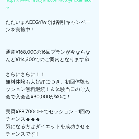
a/
ただいま
ACEGYM
では割引キャンペー
ンを実施中‼️
通常
¥168,000
の
16
回プランが今ならな
んと
¥114,300
でのご案内となります👍
さらにさらに！！
無料体験も大好評につき、初回体験セ
ッション無料継続！＆体験当日のご入
会で入会金
¥30,000
が
¥0
に！
実質
¥88,700
OFFでセッション＋
1
回の
チャンス🔥🔥🔥
気になる方はダイエットを成功させる
チャンスです‼️