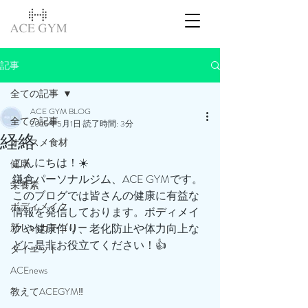
記事
全ての記事
ACE GYM BLOG
全ての記事
2025年5月1日
読了時間: 3分
経絡
オススメ食材
こんにちは！☀️
健康
鎌倉パーソナルジム、ACE GYMです。
栄養素
このブログでは皆さんの健康に有益な
ボディメイク
情報を発信しております。ボディメイ
新しいカテゴリー
クや健康作り、老化防止や体力向上な
どに是非お役立てください！👍
ダイエット
ACEnews
教えてACEGYM‼️