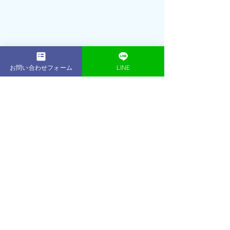
お問い合わせフォーム
LINE
2001年： 16歳でプロテニスプレーヤー
（朝日生命所属）として活躍引退後、
プロテニスプレーヤー育成コースのフ
ィジカルトレーナーとして数多くのプ
ロを輩出2013年：東京・表参道に
ACE 
GYM
をオープントレーニング初心者か
らアスリート、著名人、ボディコンテ
スト優勝者など、延べ1,000名以上のト
レーニング指導を行う2014年：ベスト
ボディジャパン東京大会 優勝・日本大
会 優勝2019年：
ACE GYM
鎌倉店をオー
プン