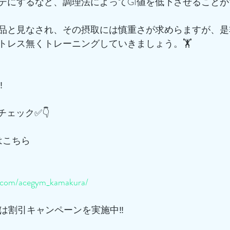
テにするなど、調理法によってGI値を低下させることが
品と見なされ、その摂取には慎重さが求めらますが、是
トレス無くトレーニングしていきましょう。🏋️
️
てチェック✅👇
m はこちら
m.com/acegym_kamakura/
では割引キャンペーンを実施中‼️