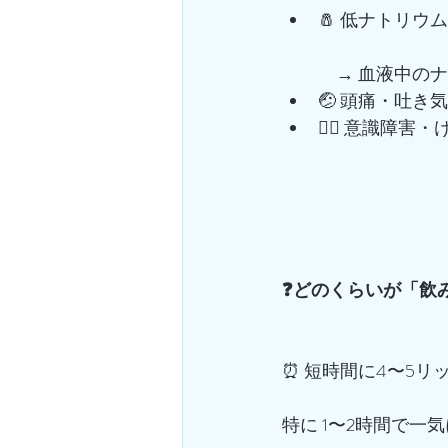
🧂 低ナトリウ
　→ 血液中の
🤕 頭痛・吐き
😵‍💫 意識障
❓どのくらいが「飲
⏰ 短時間に4〜5リ
特に 1〜2時間で一気