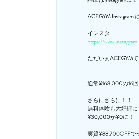
ACEGYM
Instagram
 
インスタ
https://www.instagra
ただいま
ACEGYM
で
通常
¥168,000
の
16
回
さらにさらに！！
無料体験も大好評に
¥30,000
が
¥0
に！
実質
¥88,700
OFF