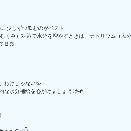
前に 少しずつ飲むのがベスト！
腫（むくみ）対策で水分を増やすときは、ナトリウム（塩
🧂⚖️
」わけじゃない💦
的な水分補給を心がけましょう😊🌱
️
チェック✅👇