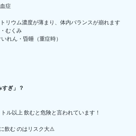
ム血症
ナトリウム濃度が薄まり、体内バランスが崩れます
気・むくみ
害・けいれん・昏睡（重症時）
みすぎ」？
ットル以上 飲むと危険と言われています！
に飲む のはリスク大⚠️