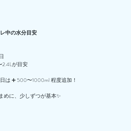
・筋トレ中の水分目安
/日
8〜2.4Lが目安
は ➕ 500〜1000ml 程度追加！
 こまめに、少しずつが基本✨