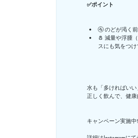
✅ポイント
🚰 のどが渇く
🧂 減量や浮
スにも気をつけて
水も「多ければいい
正しく飲んで、健康
キャンペーン実施中‼
詳細は
Instagram
にて