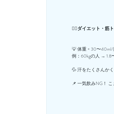
🏋️‍♀️ダイエット
💡 体重 × 30〜40ml
例：60kgの人 → 1.
💦 汗をたくさんかく日
📌 一気飲みNG！