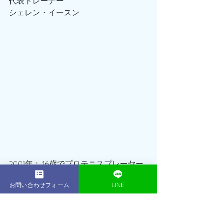
代表トレーナー
シェレン・イースン
2001年： 16歳でプロテニスプレーヤー
（朝日生命所属）として活躍引退後、
お問い合わせフォーム
LINE
プロテニスプレーヤー育成コースのフ
ィジカルトレーナーとして数多くのプ
ロを輩出2013年：東京・表参道にACE 