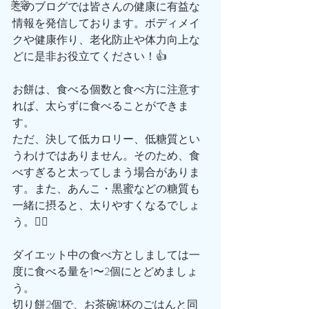
美容
このブログでは皆さんの健康に有益な
情報を発信しております。ボディメイ
クや健康作り、老化防止や体力向上な
どに是非お役立てください！👍
お餅は、食べる個数と食べ方に注意す
れば、太らずに食べることができま
す。
ただ、決して低カロリー、低糖質とい
うわけではありません。そのため、食
べすぎると太ってしまう場合がありま
す。また、あんこ・黒蜜などの糖質も
一緒に摂ると、太りやすくなるでしょ
う。🙋‍♂️
ダイエット中の食べ方としましては一
度に食べる量を1〜2個にとどめましょ
う。
切り餅2個で、お茶碗1杯のごはんと同