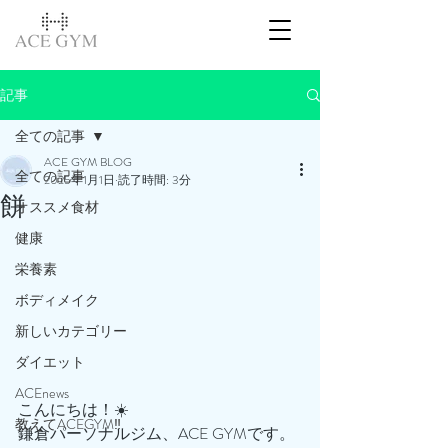
記事
全ての記事
ACE GYM BLOG
全ての記事
2025年1月1日
読了時間: 3分
餅
オススメ食材
健康
栄養素
ボディメイク
新しいカテゴリー
ダイエット
ACEnews
こんにちは！☀️
教えてACEGYM‼️
鎌倉パーソナルジム、ACE GYMです。