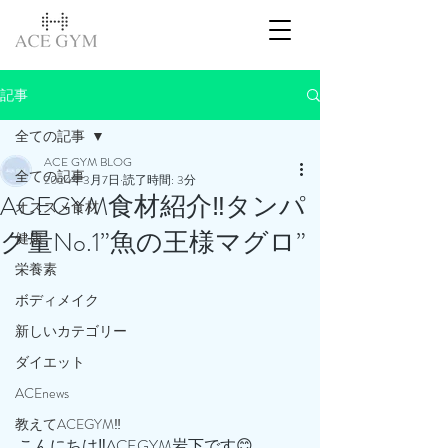
記事
全ての記事
ACE GYM BLOG
全ての記事
2024年3月7日
読了時間: 3分
ACEGYM食材紹介‼️タンパ
オススメ食材
ク量No.1”魚の王様マグロ”
健康
栄養素
ボディメイク
新しいカテゴリー
ダイエット
ACEnews
教えてACEGYM‼️
こんにちは‼️ACEGYM岩下です😊