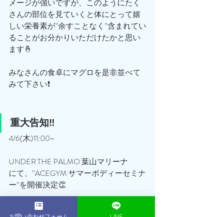
メージが強いですが、このようにたく
さんの部位を見ていくと体にとって嬉
しい栄養素が”余すことなく”含まれてい
ることがお分かりいただけたかと思い
ます🤞
みなさんの食卓にマグロを是非並べて
みて下さい❗️
重大告知‼️
4/6(木)11:00~
UNDER THE PALMO 葉山マリーナ
にて、”ACEGYM サマーボディーセミナ
ー”を開催決定👏
詳細はInstagramにてチェック✅👇
お問い合わせフォーム
LINE