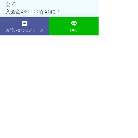
会で
入会金¥30,000が¥0に！
実質¥88,700OFFでセッション＋1回の
お問い合わせフォーム
LINE
チャンス🔥🔥🔥
かっこいい・美しいボディを手に入れ
ませんか？？
無料体験トレーニングに興味のある方
は下のリンクから👇
ACEGYM 無料体験はこちら
#材木座パーソナルトレーニング
#鎌倉
#鎌倉パーソナルトレーニング
#逗子パーソナルトレーニング
#葉山ジム
#江ノ島パーソナルトレーニング