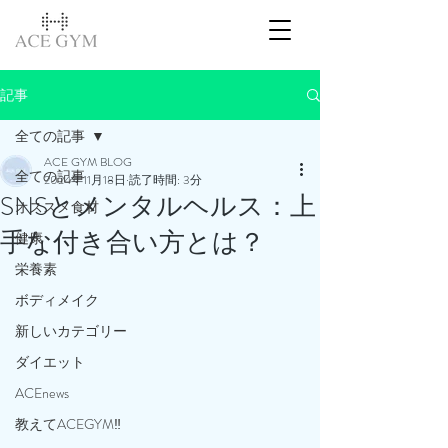
記事
全ての記事
ACE GYM BLOG
全ての記事
2024年11月18日
読了時間: 3分
SNSとメンタルヘルス：上
オススメ食材
手な付き合い方とは？
健康
栄養素
ボディメイク
新しいカテゴリー
ダイエット
ACEnews
教えてACEGYM‼️