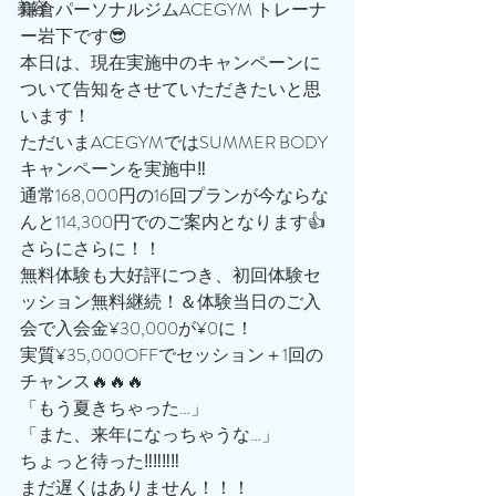
美容
鎌倉パーソナルジムACEGYM トレーナ
ー岩下です😎
本日は、現在実施中のキャンペーンに
ついて告知をさせていただきたいと思
います！
ただいまACEGYMではSUMMER BODY
キャンペーンを実施中‼️
通常168,000円の16回プランが今ならな
んと114,300円でのご案内となります👍
さらにさらに！！
無料体験も大好評につき、初回体験セ
ッション無料継続！＆体験当日のご入
会で入会金¥30,000が¥0に！
実質¥35,000OFFでセッション＋1回の
チャンス🔥🔥🔥
「もう夏きちゃった…」
「また、来年になっちゃうな…」
ちょっと待った‼️‼️‼️‼️
まだ遅くはありません！！！