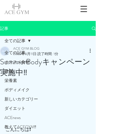
記事
全ての記事
ACE GYM BLOG
全ての記事
2023年8月11日
読了時間: 1分
SummerBodyキャンペーン
オススメ食材
実施中‼️
健康
栄養素
ボディメイク
新しいカテゴリー
ダイエット
ACEnews
教えてACEGYM‼️
こんにちは❗️