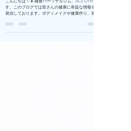
ACE GYM BLOG
2024年12月25日
読了時間: 3分
シトルリン
こんにちは！☀️ 鎌倉パーソナルジム、ACE GYMで
す。このブログでは皆さんの健康に有益な情報を
発信しております。ボディメイクや健康作り、老
化防止や体力向上などに是非お役立てください！
👍 シトルリンとはスイカなどに含まれるアミノ酸
の一種です。🙆‍♂️...