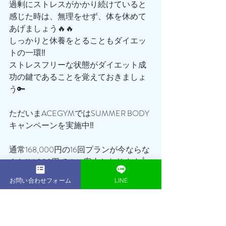
過剰にストレスがかかり続けていると
感じた時は、無理をせず、体を休めて
あげましょう🔥🔥
しっかりと休養をとることもダイエッ
トの一環‼️
ストレスフリーな状態がダイエット成
功の鍵であることを覚えておきましょ
う🔑
ただいまACEGYMではSUMMER BODY
キャンペーンを実施中‼️
通常168,000円の16回プランが今ならな
んと114,300円でのご案内となります👍
お問い合わせフォーム
LINE
ぜひこの機会を逃すことなく、まずは
無料体験トレーニングに足を運んでみ
てください☺️