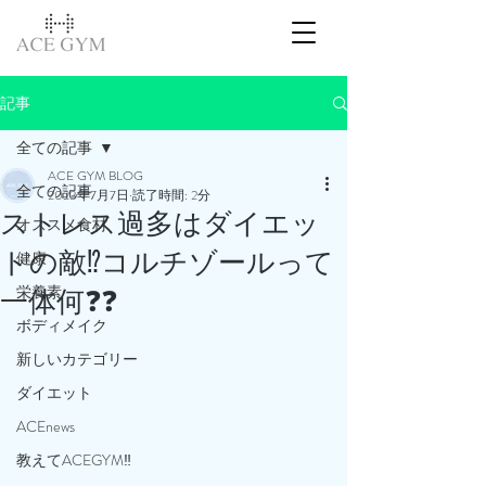
記事
全ての記事
ACE GYM BLOG
全ての記事
2023年7月7日
読了時間: 2分
ストレス過多はダイエッ
オススメ食材
トの敵⁉️コルチゾールって
健康
栄養素
一体何❓❓
ボディメイク
新しいカテゴリー
ダイエット
ACEnews
教えてACEGYM‼️