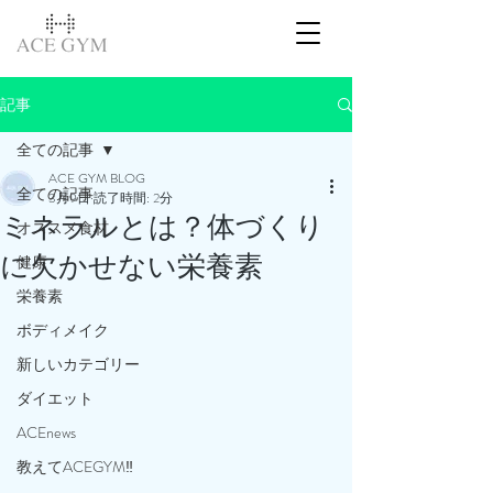
記事
全ての記事
ACE GYM BLOG
全ての記事
3月9日
読了時間: 2分
ミネラルとは？体づくり
オススメ食材
に欠かせない栄養素
健康
栄養素
ボディメイク
新しいカテゴリー
ダイエット
ACEnews
教えてACEGYM‼️