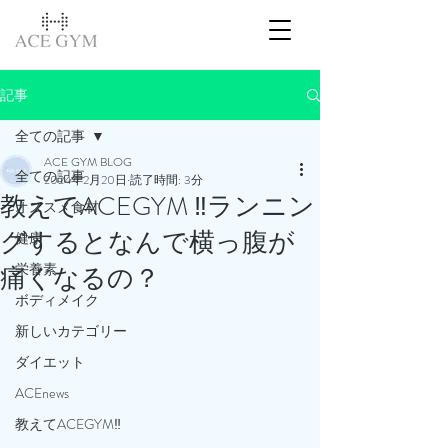
記事
全ての記事
ACE GYM BLOG
全ての記事
2024年2月20日
読了時間: 3分
教えてACEGYM ‼️ランニン
オススメ食材
グするとなんで横っ腹が
健康
栄養素
痛くなるの？
ボディメイク
新しいカテゴリー
ダイエット
ACEnews
教えてACEGYM‼️