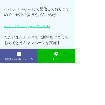
AceGym Instagramにて配信しております
ので、ぜひご参照くださいね☝️
ACEGYM Instagram はこちら
ただいまACEGYMでは新年あけまして
おめでとうキャンペーンを実施中‼️
通常168,000円の16回プランが今ならな
お問い合わせフォーム
LINE
んと114,300円でのご案内となります👍
さらにさらに！！
無料体験も大好評につき、初回体験セ
ッション無料継続！＆体験当日のご入
会で入会金¥30,000が¥0に！
実質¥35,000OFFでセッション＋1回の