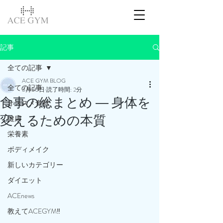
記事
全ての記事
ACE GYM BLOG
全ての記事
3月30日
読了時間: 2分
食事の総まとめ ― 身体を
オススメ食材
変えるための本質
健康
栄養素
ボディメイク
新しいカテゴリー
ダイエット
ACEnews
教えてACEGYM‼️